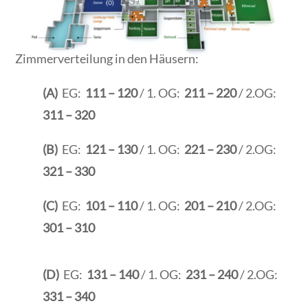
Zimmerverteilung in den Häusern:
(A)
EG:
111 – 120
/ 1. OG:
211 – 220
/ 2.OG:
311 – 320
(B)
EG:
121 – 130
/ 1. OG:
221 – 230
/ 2.OG:
321 – 330
(C)
EG:
101 – 110
/ 1. OG:
201 – 210
/ 2.OG:
301 – 310
(D)
EG:
131 – 140
/ 1. OG:
231 – 240
/ 2.OG:
331 – 340