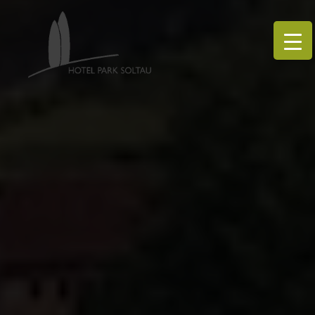
L
plizen -