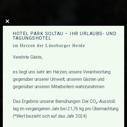
Close
this
HOTEL PARK SOLTAU – IHR URLAUBS- UND
module
TAGUNGSHOTEL
im Herzen der Lüneburger Heide
HOTEL PARK
Verehrte Gäste,
SOLTAU
es liegt uns sehr am Herzen, unsere Verantwortung
gegenüber unserer Umwelt, unseren Gästen und
Ihr Urlaubs- und Tagungshotel im
gegenüber unseren Mitarbeitern wahrzunehmen.
Herzen der Lüneburger Heide
Das Ergebnis unserer Bemühungen: Der CO₂-Ausstoß
lag im vergangenen Jahr bei 21,76 kg pro Übernachtung
(*Wert bezieht sich auf das Jahr 2024)