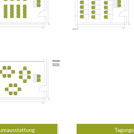
umausstattung
Tagung