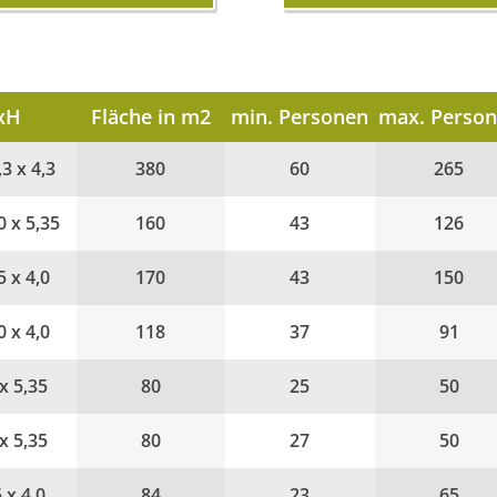
xH
Fläche in m2
min. Personen
max. Perso
,3 x 4,3
380
60
265
0 x 5,35
160
43
126
5 x 4,0
170
43
150
0 x 4,0
118
37
91
 x 5,35
80
25
50
 x 5,35
80
27
50
5 x 4,0
84
23
65