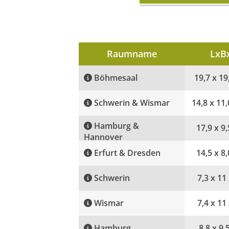
Raumname
LxB
Böhmesaal
19,7 x 19
Schwerin & Wismar
14,8 x 11,
Hamburg &
17,9 x 9,
Hannover
Erfurt & Dresden
14,5 x 8,
Schwerin
7,3 x 11
Wismar
7,4 x 11
Hamburg
8,8 x 9,