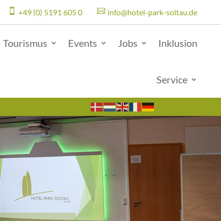


+49 (0) 5191 605 0
info@hotel-park-soltau.de
Tourismus
Events
Jobs
Inklusion
Service